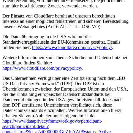
Wiedererkennung von Internetnutzern einsetzen, die jedoch allein
zum hier beschriebenen Zweck verwendet werden.
Der Einsatz von Cloudflare beruht auf unserem berechtigten
Interesse an einer möglichst fehlerfreien und sicheren Bereitstellung
unseres Webangebotes (Art. 6 Abs. 1 lit. f DSGVO).
Die Datenübertragung in die USA wird auf die
Standardvertragsklauseln der EU-Kommission gestützt. Details
finden Sie hier:
https://www.cloudflare.com/privacypolicy/
.
Weitere Informationen zum Thema Sicherheit und Datenschutz bei
Cloudflare finden Sie hier:
https://www.cloudflare.com/privacypolicy/
.
Das Unternehmen verfügt über eine Zertifizierung nach dem „EU-
US Data Privacy Framework“ (DPF). Der DPF ist ein
Übereinkommen zwischen der Europäischen Union und den USA,
der die Einhaltung europäischer Datenschutzstandards bei
Datenverarbeitungen in den USA gewährleisten soll. Jedes nach
dem DPF zertifizierte Unternehmen verpflichtet sich, diese
Datenschutzstandards einzuhalten. Weitere Informationen hierzu
erhalten Sie vom Anbieter unter folgendem Link:
https://www.dataprivacyframework.gov/s/participant-
search/participant-detail?
contact=true&id=a2zt0000000GnZKAA0&status=Active