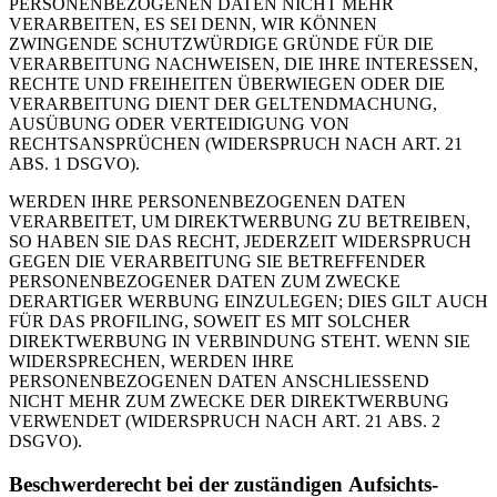
PERSONENBEZOGENEN DATEN NICHT MEHR
VERARBEITEN, ES SEI DENN, WIR KÖNNEN
ZWINGENDE SCHUTZWÜRDIGE GRÜNDE FÜR DIE
VERARBEITUNG NACHWEISEN, DIE IHRE INTERESSEN,
RECHTE UND FREIHEITEN ÜBERWIEGEN ODER DIE
VERARBEITUNG DIENT DER GELTENDMACHUNG,
AUSÜBUNG ODER VERTEIDIGUNG VON
RECHTSANSPRÜCHEN (WIDERSPRUCH NACH ART. 21
ABS. 1 DSGVO).
WERDEN IHRE PERSONENBEZOGENEN DATEN
VERARBEITET, UM DIREKTWERBUNG ZU BETREIBEN,
SO HABEN SIE DAS RECHT, JEDERZEIT WIDERSPRUCH
GEGEN DIE VERARBEITUNG SIE BETREFFENDER
PERSONENBEZOGENER DATEN ZUM ZWECKE
DERARTIGER WERBUNG EINZULEGEN; DIES GILT AUCH
FÜR DAS PROFILING, SOWEIT ES MIT SOLCHER
DIREKTWERBUNG IN VERBINDUNG STEHT. WENN SIE
WIDERSPRECHEN, WERDEN IHRE
PERSONENBEZOGENEN DATEN ANSCHLIESSEND
NICHT MEHR ZUM ZWECKE DER DIREKTWERBUNG
VERWENDET (WIDERSPRUCH NACH ART. 21 ABS. 2
DSGVO).
Beschwerde­recht bei der zuständigen Aufsichts­